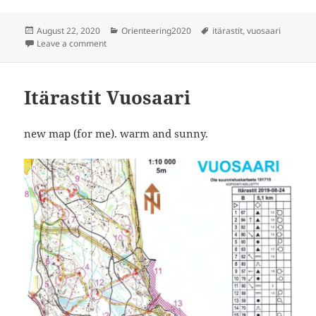
Posted
Categories
Tags
August 22, 2020
Orienteering2020
itärastit
,
vuosaari
on
on Itärastit Vuosaari
Leave a comment
Itärastit Vuosaari
new map (for me). warm and sunny.