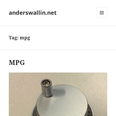
anderswallin.net
MENU
AND
WIDGETS
Tag:
mpg
MPG